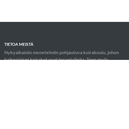
TIETOA MEISTÄ
Nykyaikaisiin menetelmiin pohjautuva koirakoulu, johon
kaikenlaiset koirakot ovat tervetulleita. Teen myös
kotikäynteinä käytösongelma konsultaatioita.
OIKOTIET
Verkkokauppa
Ilmoittautumisehdot
Evästekäytäntö
Tietosuojakäytäntö
Ajanvarauskalenteri