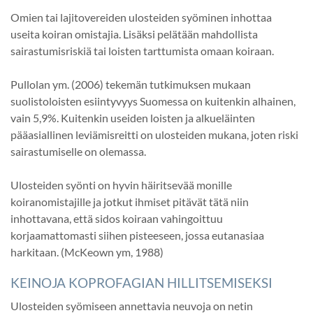
Omien tai lajitovereiden ulosteiden syöminen inhottaa
useita koiran omistajia. Lisäksi pelätään mahdollista
sairastumisriskiä tai loisten tarttumista omaan koiraan.
Pullolan ym. (2006) tekemän tutkimuksen mukaan
suolistoloisten esiintyvyys Suomessa on kuitenkin alhainen,
vain 5,9%. Kuitenkin useiden loisten ja alkueläinten
pääasiallinen leviämisreitti on ulosteiden mukana, joten riski
sairastumiselle on olemassa.
Ulosteiden syönti on hyvin häiritsevää monille
koiranomistajille ja jotkut ihmiset pitävät tätä niin
inhottavana, että sidos koiraan vahingoittuu
korjaamattomasti siihen pisteeseen, jossa eutanasiaa
harkitaan. (McKeown ym, 1988)
KEINOJA KOPROFAGIAN HILLITSEMISEKSI
Ulosteiden syömiseen annettavia neuvoja on netin