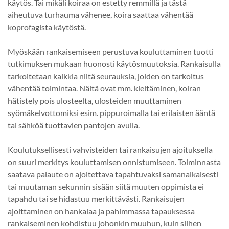
käytös. Tai mikäli koiraa on estetty remmillä ja tästä
aiheutuva turhauma vähenee, koira saattaa vähentää
koprofagista käytöstä.
Myöskään rankaisemiseen perustuva kouluttaminen tuotti
tutkimuksen mukaan huonosti käytösmuutoksia. Rankaisulla
tarkoitetaan kaikkia niitä seurauksia, joiden on tarkoitus
vähentää toimintaa. Näitä ovat mm. kieltäminen, koiran
hätistely pois ulosteelta, ulosteiden muuttaminen
syömäkelvottomiksi esim. pippuroimalla tai erilaisten ääntä
tai sähköä tuottavien pantojen avulla.
Koulutuksellisesti vahvisteiden tai rankaisujen ajoituksella
on suuri merkitys kouluttamisen onnistumiseen. Toiminnasta
saatava palaute on ajoitettava tapahtuvaksi samanaikaisesti
tai muutaman sekunnin sisään siitä muuten oppimista ei
tapahdu tai se hidastuu merkittävästi. Rankaisujen
ajoittaminen on hankalaa ja pahimmassa tapauksessa
rankaiseminen kohdistuu johonkin muuhun, kuin siihen