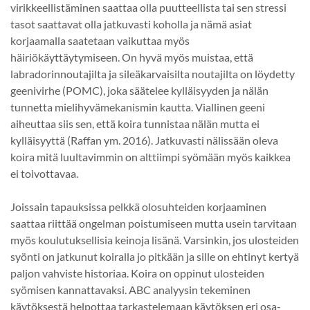
virikkeellistäminen saattaa olla puutteellista tai sen stressi
tasot saattavat olla jatkuvasti koholla ja nämä asiat
korjaamalla saatetaan vaikuttaa myös
häiriökäyttäytymiseen. On hyvä myös muistaa, että
labradorinnoutajilta ja sileäkarvaisilta noutajilta on löydetty
geenivirhe (POMC), joka säätelee kylläisyyden ja nälän
tunnetta mielihyvämekanismin kautta. Viallinen geeni
aiheuttaa siis sen, että koira tunnistaa nälän mutta ei
kylläisyyttä (Raffan ym. 2016). Jatkuvasti nälissään oleva
koira mitä luultavimmin on alttiimpi syömään myös kaikkea
ei toivottavaa.
Joissain tapauksissa pelkkä olosuhteiden korjaaminen
saattaa riittää ongelman poistumiseen mutta usein tarvitaan
myös koulutuksellisia keinoja lisänä. Varsinkin, jos ulosteiden
syönti on jatkunut koiralla jo pitkään ja sille on ehtinyt kertyä
paljon vahviste historiaa. Koira on oppinut ulosteiden
syömisen kannattavaksi. ABC analyysin tekeminen
käytöksestä helpottaa tarkastelemaan käytöksen eri osa-