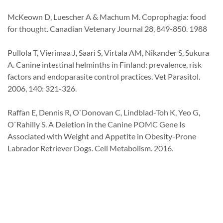
McKeown D, Luescher A & Machum M. Coprophagia: food
for thought. Canadian Vetenary Journal 28, 849-850. 1988
Pullola T, Vierimaa J, Saari S, Virtala AM, Nikander S, Sukura
A. Canine intestinal helminths in Finland: prevalence, risk
factors and endoparasite control practices. Vet Parasitol.
2006, 140: 321-326.
Raffan E, Dennis R, O`Donovan C, Lindblad-Toh K, Yeo G,
O`Rahilly S. A Deletion in the Canine POMC Gene Is
Associated with Weight and Appetite in Obesity-Prone
Labrador Retriever Dogs. Cell Metabolism. 2016.