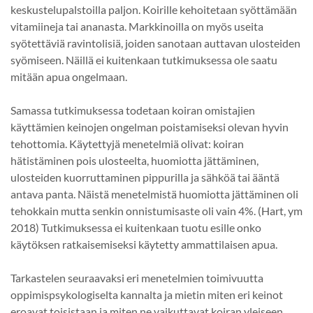
keskustelupalstoilla paljon. Koirille kehoitetaan syöttämään
vitamiineja tai ananasta. Markkinoilla on myös useita
syötettäviä ravintolisiä, joiden sanotaan auttavan ulosteiden
syömiseen. Näillä ei kuitenkaan tutkimuksessa ole saatu
mitään apua ongelmaan.
Samassa tutkimuksessa todetaan koiran omistajien
käyttämien keinojen ongelman poistamiseksi olevan hyvin
tehottomia. Käytettyjä menetelmiä olivat: koiran
hätistäminen pois ulosteelta, huomiotta jättäminen,
ulosteiden kuorruttaminen pippurilla ja sähköä tai ääntä
antava panta. Näistä menetelmistä huomiotta jättäminen oli
tehokkain mutta senkin onnistumisaste oli vain 4%. (Hart, ym
2018) Tutkimuksessa ei kuitenkaan tuotu esille onko
käytöksen ratkaisemiseksi käytetty ammattilaisen apua.
Tarkastelen seuraavaksi eri menetelmien toimivuutta
oppimispsykologiselta kannalta ja mietin miten eri keinot
eroavat toisistaan ja miten ne vaikuttavat koiran yleiseen