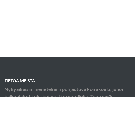
TIETOA MEISTÄ
Nykyaikaisiin menetelmiin pohjautuva koirakoulu, johon
kaikenlaiset koirakot ovat tervetulleita. Teen myös
kotikäynteinä käytösongelma konsultaatioita.
OIKOTIET
Verkkokauppa