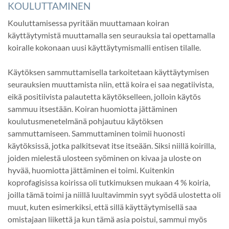
KOULUTTAMINEN
Kouluttamisessa pyritään muuttamaan koiran
käyttäytymistä muuttamalla sen seurauksia tai opettamalla
koiralle kokonaan uusi käyttäytymismalli entisen tilalle.
Käytöksen sammuttamisella tarkoitetaan käyttäytymisen
seurauksien muuttamista niin, että koira ei saa negatiivista,
eikä positiivista palautetta käytökselleen, jolloin käytös
sammuu itsestään. Koiran huomiotta jättäminen
koulutusmenetelmänä pohjautuu käytöksen
sammuttamiseen. Sammuttaminen toimii huonosti
käytöksissä, jotka palkitsevat itse itseään. Siksi niillä koirilla,
joiden mielestä ulosteen syöminen on kivaa ja uloste on
hyvää, huomiotta jättäminen ei toimi. Kuitenkin
koprofagisissa koirissa oli tutkimuksen mukaan 4 % koiria,
joilla tämä toimi ja niillä luultavimmin syyt syödä ulostetta oli
muut, kuten esimerkiksi, että sillä käyttäytymisellä saa
omistajaan liikettä ja kun tämä asia poistui, sammui myös