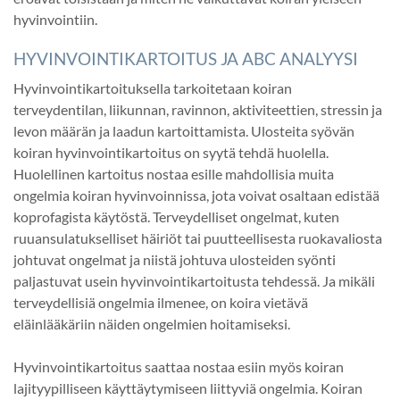
hyvinvointiin.
HYVINVOINTIKARTOITUS JA ABC ANALYYSI
Hyvinvointikartoituksella tarkoitetaan koiran
terveydentilan, liikunnan, ravinnon, aktiviteettien, stressin ja
levon määrän ja laadun kartoittamista. Ulosteita syövän
koiran hyvinvointikartoitus on syytä tehdä huolella.
Huolellinen kartoitus nostaa esille mahdollisia muita
ongelmia koiran hyvinvoinnissa, jota voivat osaltaan edistää
koprofagista käytöstä. Terveydelliset ongelmat, kuten
ruuansulatukselliset häiriöt tai puutteellisesta ruokavaliosta
johtuvat ongelmat ja niistä johtuva ulosteiden syönti
paljastuvat usein hyvinvointikartoitusta tehdessä. Ja mikäli
terveydellisiä ongelmia ilmenee, on koira vietävä
eläinlääkäriin näiden ongelmien hoitamiseksi.
Hyvinvointikartoitus saattaa nostaa esiin myös koiran
lajityypilliseen käyttäytymiseen liittyviä ongelmia. Koiran