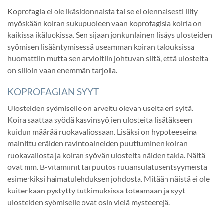
Koprofagia ei ole ikäsidonnaista tai se ei olennaisesti liity
myöskään koiran sukupuoleen vaan koprofagisia koiria on
kaikissa ikäluokissa. Sen sijaan jonkunlainen lisäys ulosteiden
syömisen lisääntymisessä useamman koiran talouksissa
huomattiin mutta sen arvioitiin johtuvan siitä, että ulosteita
on silloin vaan enemmän tarjolla.
KOPROFAGIAN SYYT
Ulosteiden syömiselle on arveltu olevan useita eri syitä.
Koira saattaa syödä kasvinsyöjien ulosteita lisätäkseen
kuidun määrää ruokavaliossaan. Lisäksi on hypoteeseina
mainittu eräiden ravintoaineiden puuttuminen koiran
ruokavaliosta ja koiran syövän ulosteita näiden takia. Näitä
ovat mm. B-vitamiinit tai puutos ruuansulatusentsyymeistä
esimerkiksi haimatulehduksen johdosta. Mitään näistä ei ole
kuitenkaan pystytty tutkimuksissa toteamaan ja syyt
ulosteiden syömiselle ovat osin vielä mysteerejä.