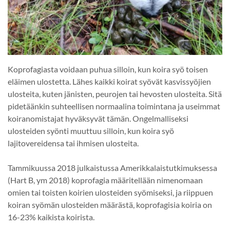
Koprofagiasta voidaan puhua silloin, kun koira syö toisen
eläimen ulostetta. Lähes kaikki koirat syövät kasvissyöjien
ulosteita, kuten jänisten, peurojen tai hevosten ulosteita. Sitä
pidetäänkin suhteellisen normaalina toimintana ja useimmat
koiranomistajat hyväksyvät tämän. Ongelmalliseksi
ulosteiden syönti muuttuu silloin, kun koira syö
lajitovereidensa tai ihmisen ulosteita.
Tammikuussa 2018 julkaistussa Amerikkalaistutkimuksessa
(Hart B, ym 2018) koprofagia määritellään nimenomaan
omien tai toisten koirien ulosteiden syömiseksi, ja riippuen
koiran syömän ulosteiden määrästä, koprofagisia koiria on
16-23% kaikista koirista.