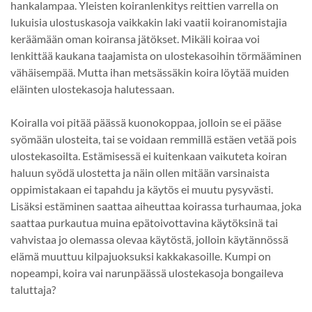
hankalampaa. Yleisten koiranlenkitys reittien varrella on
lukuisia ulostuskasoja vaikkakin laki vaatii koiranomistajia
keräämään oman koiransa jätökset. Mikäli koiraa voi
lenkittää kaukana taajamista on ulostekasoihin törmääminen
vähäisempää. Mutta ihan metsässäkin koira löytää muiden
eläinten ulostekasoja halutessaan.
Koiralla voi pitää päässä kuonokoppaa, jolloin se ei pääse
syömään ulosteita, tai se voidaan remmillä estäen vetää pois
ulostekasoilta. Estämisessä ei kuitenkaan vaikuteta koiran
haluun syödä ulostetta ja näin ollen mitään varsinaista
oppimistakaan ei tapahdu ja käytös ei muutu pysyvästi.
Lisäksi estäminen saattaa aiheuttaa koirassa turhaumaa, joka
saattaa purkautua muina epätoivottavina käytöksinä tai
vahvistaa jo olemassa olevaa käytöstä, jolloin käytännössä
elämä muuttuu kilpajuoksuksi kakkakasoille. Kumpi on
nopeampi, koira vai narunpäässä ulostekasoja bongaileva
taluttaja?