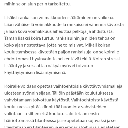
mihin se on alun perin tarkoitettu.
Lisäksi rankaisun voimakkuuden säätäminen on vaikeaa.
Liian vähäisellä voimakkuudella rankaisu ei vähennä käytöstä
ja liian kova voimakkuus aiheuttaa pelkoja ja ahdistusta.
Tämän lisäksi koira turtuu rankaisuihin ja niiden tehoa on
koko ajan nostettava, jotta ne toimisivat. Mikäli koiran
kouluttamisessa käytetään paljon rankaisuja, on se koiralle
ehdottomasti hyvinvointia heikentävä tekijä. Koiran stressi
lisääntyy ja se saattaa näkyä myös ei toivotun
käyttäytymisen lisääntymisenä.
Koiralle voidaan opettaa vaihtoehtoisia käyttäytymismalleja
ulosteen syönnin sijaan. Tällöin päästään koulutuksessa
vahvistamaan toivottua käytöstä. Vaihtoehtoista käytöstä
kouluttaessa pitää kiinnittää huomiota vahvisteiden
valintaan ja siihen että koulutus aloitetaan ensin
häiriöttömässä tilanteessa ja se opetetaan sujuvaksi ja se
yleistetään eri tilanteisiin ja eri ympäristöihin ja siedätetään