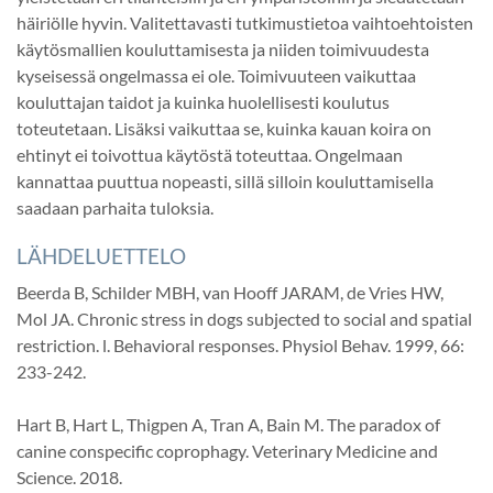
häiriölle hyvin. Valitettavasti tutkimustietoa vaihtoehtoisten
käytösmallien kouluttamisesta ja niiden toimivuudesta
kyseisessä ongelmassa ei ole. Toimivuuteen vaikuttaa
kouluttajan taidot ja kuinka huolellisesti koulutus
toteutetaan. Lisäksi vaikuttaa se, kuinka kauan koira on
ehtinyt ei toivottua käytöstä toteuttaa. Ongelmaan
kannattaa puuttua nopeasti, sillä silloin kouluttamisella
saadaan parhaita tuloksia.
LÄHDELUETTELO
Beerda B, Schilder MBH, van Hooff JARAM, de Vries HW,
Mol JA. Chronic stress in dogs subjected to social and spatial
restriction. l. Behavioral responses. Physiol Behav. 1999, 66:
233-242.
Hart B, Hart L, Thigpen A, Tran A, Bain M. The paradox of
canine conspecific coprophagy. Veterinary Medicine and
Science. 2018.