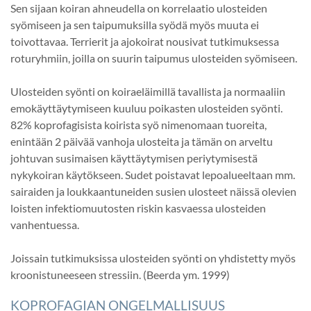
Sen sijaan koiran ahneudella on korrelaatio ulosteiden
syömiseen ja sen taipumuksilla syödä myös muuta ei
toivottavaa. Terrierit ja ajokoirat nousivat tutkimuksessa
roturyhmiin, joilla on suurin taipumus ulosteiden syömiseen.
Ulosteiden syönti on koiraeläimillä tavallista ja normaaliin
emokäyttäytymiseen kuuluu poikasten ulosteiden syönti.
82% koprofagisista koirista syö nimenomaan tuoreita,
enintään 2 päivää vanhoja ulosteita ja tämän on arveltu
johtuvan susimaisen käyttäytymisen periytymisestä
nykykoiran käytökseen. Sudet poistavat lepoalueeltaan mm.
sairaiden ja loukkaantuneiden susien ulosteet näissä olevien
loisten infektiomuutosten riskin kasvaessa ulosteiden
vanhentuessa.
Joissain tutkimuksissa ulosteiden syönti on yhdistetty myös
kroonistuneeseen stressiin. (Beerda ym. 1999)
KOPROFAGIAN ONGELMALLISUUS