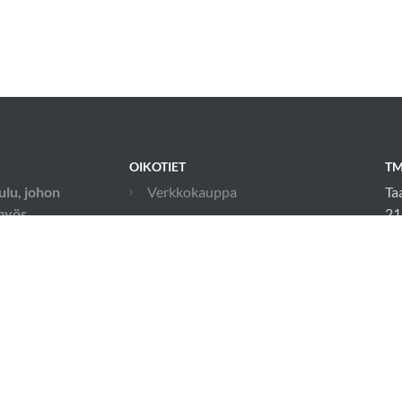
OIKOTIET
TM
ulu, johon
Verkkokauppa
Ta
 myös
21
Ilmoittautumisehdot
in
Evästekäytäntö
04
Tietosuojakäytäntö
Ajanvarauskalenteri
Toimitusehdot