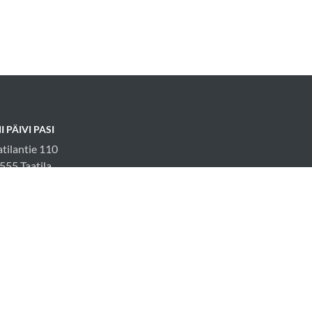
I PÄIVI PASI
atilantie 110
555 Taatila
fo@elaimellisyys.com
05023554