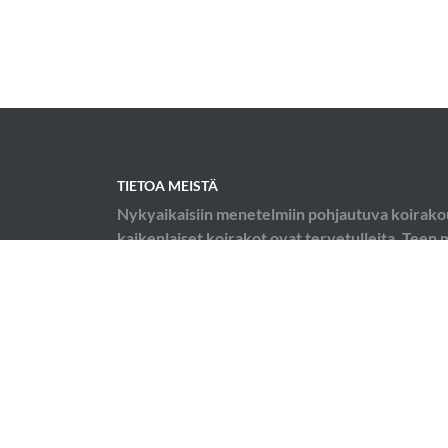
TIETOA MEISTÄ
Nykyaikaisiin menetelmiin pohjautuva koirako
kaikenlaiset koirakot ovat tervetulleita. Teen
kotikäynteinä käytösongelma konsultaatioita.