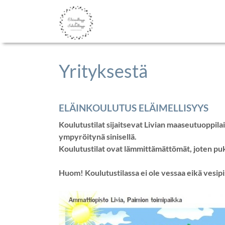
Yrityksestä
ELÄINKOULUTUS ELÄIMELLISYYS
Koulutustilat sijaitsevat Livian maaseutuoppil
ympyröitynä sinisellä.
Koulutustilat ovat lämmittämättömät, joten pu
Huom! Koulutustilassa ei ole vessaa eikä vesipis