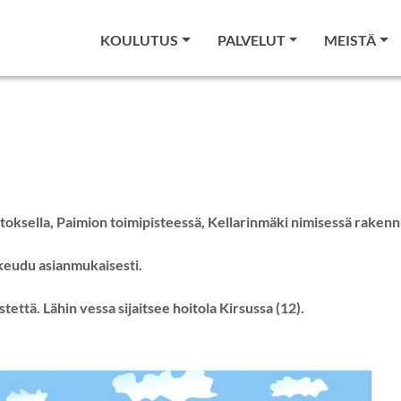
KOULUTUS
PALVELUT
MEISTÄ
aitoksella, Paimion toimipisteessä, Kellarinmäki nimisessä raken
keudu asianmukaisesti.
tettä. Lähin vessa sijaitsee hoitola Kirsussa (12).