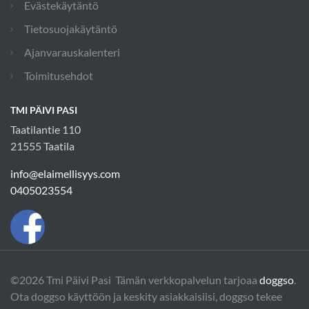
Evästekäytäntö
Tietosuojakäytäntö
Ajanvarauskalenteri
Toimitusehdot
TMI PÄIVI PASI
Taatilantie 110
21555 Taatila
info@elaimellisyys.com
0405023554
©2026 Tmi Päivi Pasi Tämän verkkopalvelun tarjoaa
doggso
.
Ota doggso käyttöön ja keskity asiakkaisiisi, doggso tekee