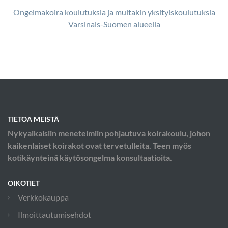
Ongelmakoira koulutuksia ja muitakin yksityiskoulutuksia
Varsinais-Suomen alueella
TIETOA MEISTÄ
Nykyaikaisiin menetelmiin pohjautuva koirakoulu, johon
kaikenlaiset koirakot ovat tervetulleita. Teen myös
kotikäynteinä käytösongelma konsultaatioita.
OIKOTIET
Verkkokauppa
Ilmoittautumisehdot