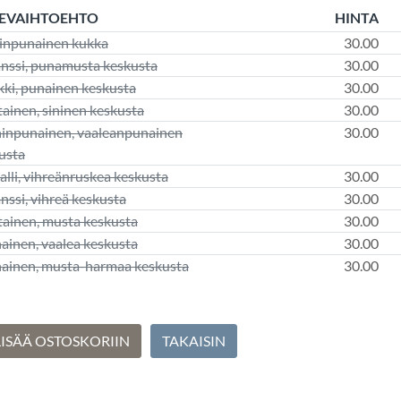
EVAIHTOEHTO
HINTA
ninpunainen kukka
30.00
nssi, punamusta keskusta
30.00
kki, punainen keskusta
30.00
tainen, sininen keskusta
30.00
ninpunainen, vaaleanpunainen
30.00
usta
alli, vihreänruskea keskusta
30.00
nssi, vihreä keskusta
30.00
tainen, musta keskusta
30.00
ainen, vaalea keskusta
30.00
ainen, musta-harmaa keskusta
30.00
LISÄÄ OSTOSKORIIN
TAKAISIN