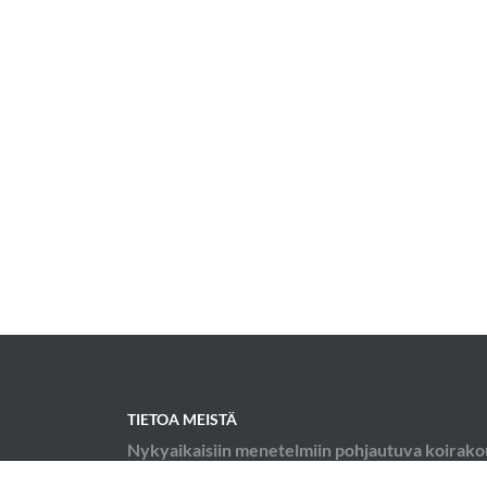
TIETOA MEISTÄ
Nykyaikaisiin menetelmiin pohjautuva koirako
kaikenlaiset koirakot ovat tervetulleita. Teen