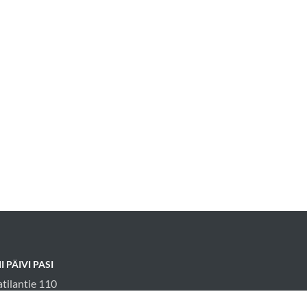
I PÄIVI PASI
atilantie 110
555 Taatila