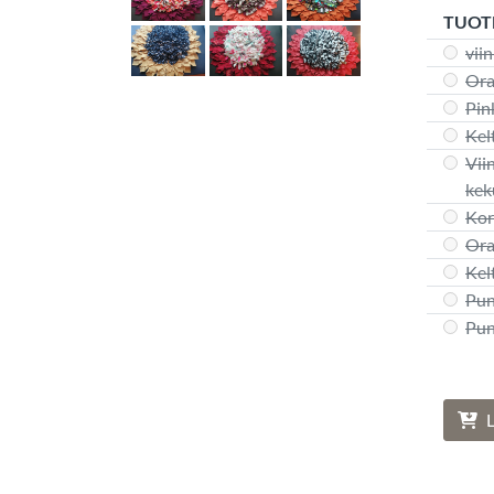
TUOT
vii
Ora
Pin
Kel
Vii
kek
Kor
Ora
Kel
Pun
Pun