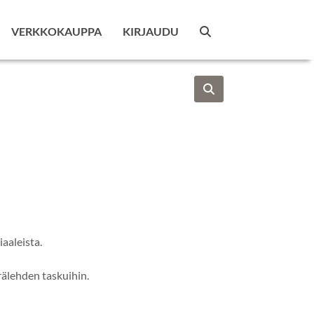
VERKKOKAUPPA
KIRJAUDU
aaleista.
rälehden taskuihin.