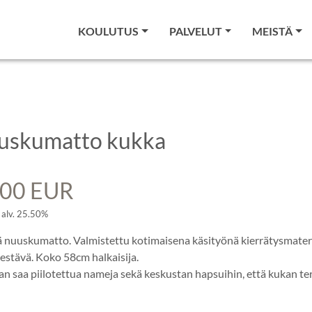
KOULUTUS
PALVELUT
MEISTÄ
uskumatto kukka
.00 EUR
 alv. 25.50%
 nuuskumatto. Valmistettu kotimaisena käsityönä kierrätysmateri
stävä. Koko 58cm halkaisija.
n saa piilotettua nameja sekä keskustan hapsuihin, että kukan te