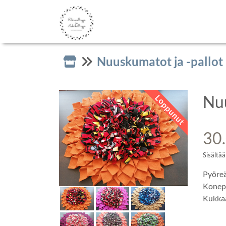
Nuuskumatot ja -pallot
Nu
Loppunut
30
Sisältää
Pyöreä
Konepe
Kukkaa