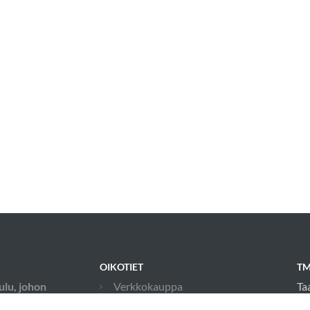
OIKOTIET
TM
ulu, johon
Verkkokauppa
Ta
 myös
21
Ilmoittautumisehdot