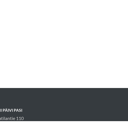
I PÄIVI PASI
atilantie 110
555 Taatila