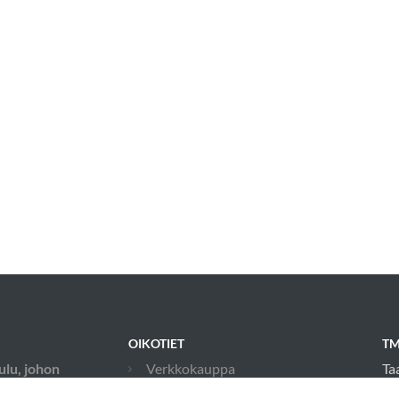
OIKOTIET
TM
ulu, johon
Verkkokauppa
Ta
 myös
21
Ilmoittautumisehdot