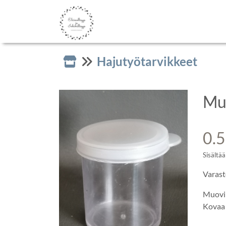
Hajutyötarvikkeet
Mu
0.
Sisältää
Varast
Muovin
Kovaa 