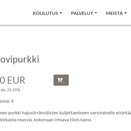
KOULUTUS
PALVELUT
MEISTÄ
ovipurkki
50 EUR
 alv. 25.50%
ossa: 4
en purkki hajusiirrännäisten kuljettamiseen varsinaiselle etsintä
kirkasta muovia, kokonaan irtoava tiivis kansi.