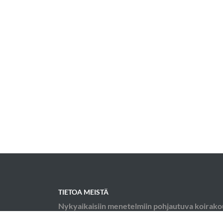
TIETOA MEISTÄ
Nykyaikaisiin menetelmiin pohjautuva koirako
kaikenlaiset koirakot ovat tervetulleita. Teen